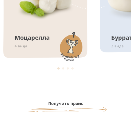
Моцарелла
Бурра
4 вида
2 вида
Получить прайс