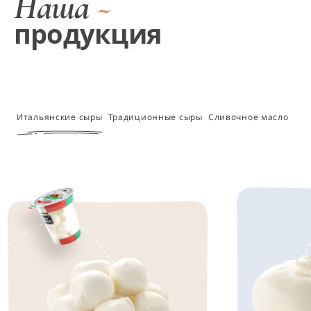
Наша
~
продукция
Итальянские сыры
Традиционные сыры
Сливочное масло